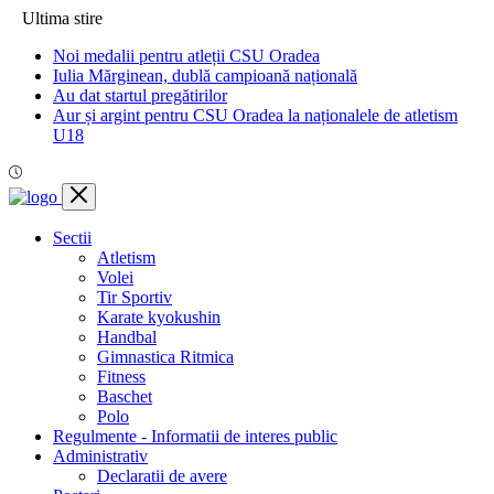
Ultima stire
Noi medalii pentru atleții CSU Oradea
Iulia Mărginean, dublă campioană națională
Au dat startul pregătirilor
Aur și argint pentru CSU Oradea la naționalele de atletism
U18
Sectii
Atletism
Volei
Tir Sportiv
Karate kyokushin
Handbal
Gimnastica Ritmica
Fitness
Baschet
Polo
Regulmente - Informatii de interes public
Administrativ
Declaratii de avere