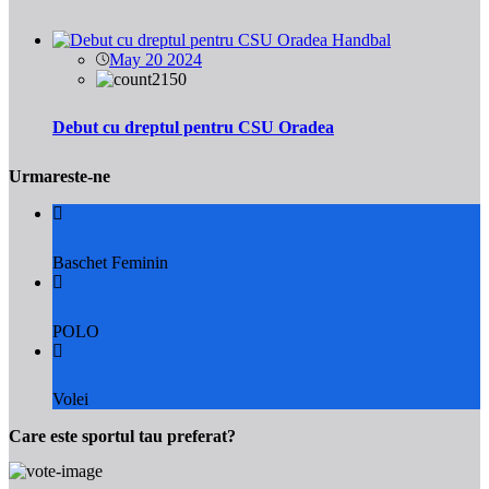
Handbal
May 20 2024
2150
Debut cu dreptul pentru CSU Oradea
Urmareste-ne
Baschet Feminin
POLO
Volei
Care este sportul tau preferat?