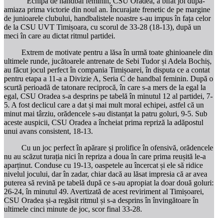
Echipa de handbal feminin, CSU Oradea, a bifat joi după-
amiaza prima victorie din noul an. Încurajate frenetic de pe margine
de junioarele clubului, handbalistele noastre s-au impus în fața celor
de la CSU UVT Timișoara, cu scorul de 33-28 (18-13), după un
meci în care au dictat ritmul partidei.
Extrem de motivate pentru a lăsa în urmă toate ghinioanele din
ultimele runde, jucătoarele antrenate de Sebi Tudor și Adela Bochiș,
au făcut jocul perfect în compania Timișoarei, în disputa ce a contat
pentru etapa a 11-a a Divizie A, Seria C de handbal feminin. După o
scurtă perioadă de tatonare reciprocă, în care s-a mers de la egal la
egal, CSU Oradea s-a desprins pe tabelă în minutul 12 al partidei, 7-
5. A fost declicul care a dat și mai mult moral echipei, astfel că un
minut mai târziu, orădencele s-au distanțat la patru goluri, 9-5. Sub
aceste auspicii, CSU Oradea a încheiat prima repriză la adăpostul
unui avans consistent, 18-13.
Cu un joc perfect în apărare și prolifice în ofensivă, orădencele
nu au scăzut turația nici în repriza a doua în care prima reușită le-a
aparținut. Conduse cu 19-13, oaspetele au încercat și ele să ridice
nivelul jocului, dar în zadar, chiar dacă au lăsat impresia că ar avea
puterea să revină pe tabelă după ce s-au apropiat la doar două goluri:
26-24, în minutul 49. Avertizată de acest reviriment al Timișoarei,
CSU Oradea și-a regăsit ritmul și s-a desprins în învingătoare în
ultimele cinci minute de joc, scor final 33-28.