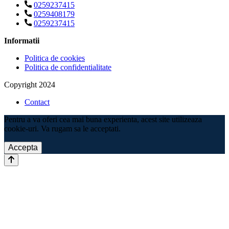
0259237415
0259408179
0259237415
Informatii
Politica de cookies
Politica de confidentialitate
Copyright 2024
Contact
Pentru a va oferi cea mai buna experienta, acest site utilizeaza
cookie-uri. Va rugam sa le acceptati.
Accepta