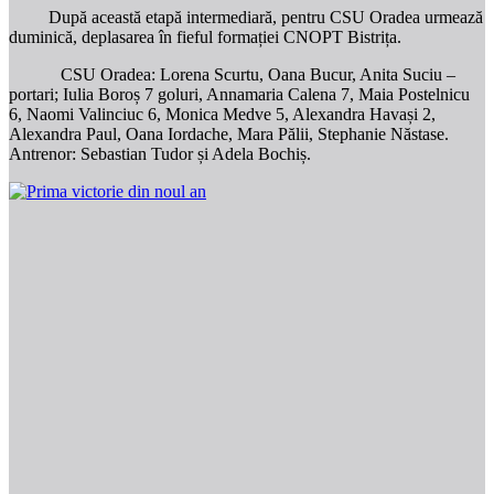
După această etapă intermediară, pentru CSU Oradea urmează
duminică, deplasarea în fieful formației CNOPT Bistrița.
CSU Oradea: Lorena Scurtu, Oana Bucur, Anita Suciu –
portari; Iulia Boroș 7 goluri, Annamaria Calena 7, Maia Postelnicu
6, Naomi Valinciuc 6, Monica Medve 5, Alexandra Havași 2,
Alexandra Paul, Oana Iordache, Mara Pălii, Stephanie Năstase.
Antrenor: Sebastian Tudor și Adela Bochiș.