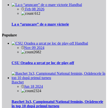
Handbal
Feb 08 2026
612
La o “aruncare” de o mare victorie
Populare
Handbal
Nov 09 2024
2682
CSU Oradea a urcat pe loc de play-off
Baschet
Jun 18 2024
2324
Baschet 3x3, Campionatul Național feminin, Orădencele
în top 10 după primul turneu