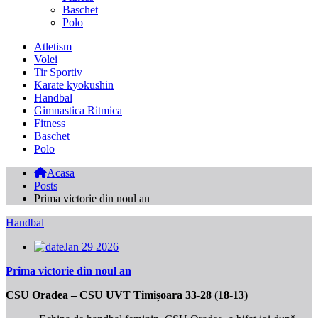
Baschet
Polo
Atletism
Volei
Tir Sportiv
Karate kyokushin
Handbal
Gimnastica Ritmica
Fitness
Baschet
Polo
Acasa
Posts
Prima victorie din noul an
Handbal
Jan 29 2026
Prima victorie din noul an
CSU Oradea – CSU UVT Timișoara 33-28 (18-13)