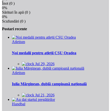
Înot
(0 )
0%
Sărituri în apă
(0 )
0%
Scufundări
(0 )
Postari recente
Atletism
Noi medalii pentru atleții CSU Oradea
Jul 29, 2026
Atletism
Iulia Mărginean, dublă campioană națională
Jul 21, 2026
Handbal