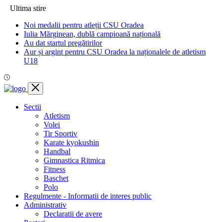
Ultima stire
Noi medalii pentru atleții CSU Oradea
Iulia Mărginean, dublă campioană națională
Au dat startul pregătirilor
Aur și argint pentru CSU Oradea la naționalele de atletism
U18
Sectii
Atletism
Volei
Tir Sportiv
Karate kyokushin
Handbal
Gimnastica Ritmica
Fitness
Baschet
Polo
Regulmente - Informatii de interes public
Administrativ
Declaratii de avere