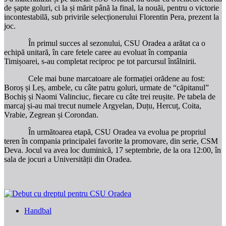
de șapte goluri, ci la și mărit până la final, la nouăi, pentru o victorie
incontestabilă, sub privirile selecționerului Florentin Pera, prezent la
joc.
În primul succes al sezonului, CSU Oradea a arătat ca o
echipă unitară, în care fetele caree au evoluat în compania
Timișoarei, s-au completat reciproc pe tot parcursul întâlnirii.
Cele mai bune marcatoare ale formației orădene au fost:
Boroș și Leș, ambele, cu câte patru goluri, urmate de
“c
ăpitanu
l”
Bochi
ș și Naomi Valinciuc, fiecare cu câte trei reușite. Pe tabela de
marcaj și-au mai trecut numele Argyelan, Duțu, Hercuț, Coita,
Vrabie, Zegrean și Corondan.
În următoarea etapă, CSU Oradea va evolua pe propriul
teren în compania principalei favorite la promovare, din serie, CSM
Deva. Jocul va avea loc duminică, 17 septembrie, de la ora 12:00, în
sala de jocuri a Universității din Oradea.
Handbal