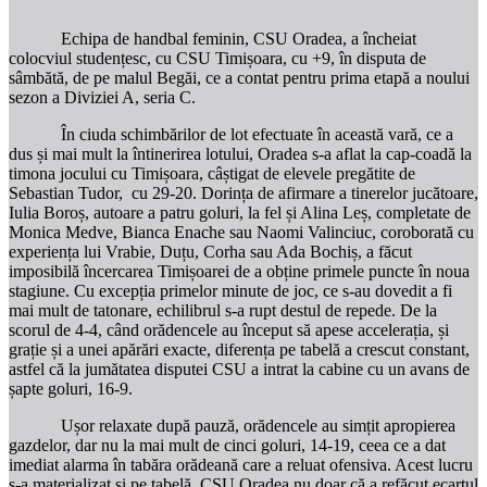
Echipa de handbal feminin, CSU Oradea, a încheiat
colocviul studențesc, cu CSU Timișoara, cu +9, în disputa de
sâmbătă, de pe malul Begăi, ce a contat pentru prima etapă a noului
sezon a Diviziei A, seria C.
În ciuda schimbărilor de lot efectuate în această vară, ce a
dus și mai mult la întinerirea lotului, Oradea s-a aflat la cap-coadă la
timona jocului cu Timișoara, câștigat de elevele pregătite de
Sebastian Tudor, cu 29-20. Dorința de afirmare a tinerelor jucătoare,
Iulia Boroș, autoare a patru goluri, la fel și Alina Leș, completate de
Monica Medve, Bianca Enache sau Naomi Valinciuc, coroborată cu
experiența lui Vrabie, Duțu, Corha sau Ada Bochiș, a făcut
imposibilă încercarea Timișoarei de a obține primele puncte în noua
stagiune. Cu excepția primelor minute de joc, ce s-au dovedit a fi
mai mult de tatonare, echilibrul s-a rupt destul de repede. De la
scorul de 4-4, când orădencele au început să apese accelerația, și
grație și a unei apărări exacte, diferența pe tabelă a crescut constant,
astfel că la jumătatea disputei CSU a intrat la cabine cu un avans de
șapte goluri, 16-9.
Ușor relaxate după pauză, orădencele au simțit apropierea
gazdelor, dar nu la mai mult de cinci goluri, 14-19, ceea ce a dat
imediat alarma în tabăra orădeană care a reluat ofensiva. Acest lucru
s-a materializat și pe tabelă. CSU Oradea nu doar că a refăcut ecartul