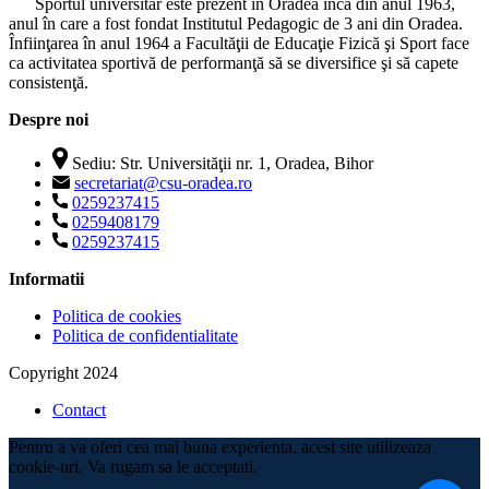
Sportul universitar este prezent în Oradea încă din anul 1963,
anul în care a fost fondat Institutul Pedagogic de 3 ani din Oradea.
Înfiinţarea în anul 1964 a Facultăţii de Educaţie Fizică şi Sport face
ca activitatea sportivă de performanţă să se diversifice şi să capete
consistenţă.
Despre noi
Sediu: Str. Universităţii nr. 1, Oradea, Bihor
secretariat@csu-oradea.ro
0259237415
0259408179
0259237415
Informatii
Politica de cookies
Politica de confidentialitate
Copyright 2024
Contact
Pentru a va oferi cea mai buna experienta, acest site utilizeaza
cookie-uri. Va rugam sa le acceptati.