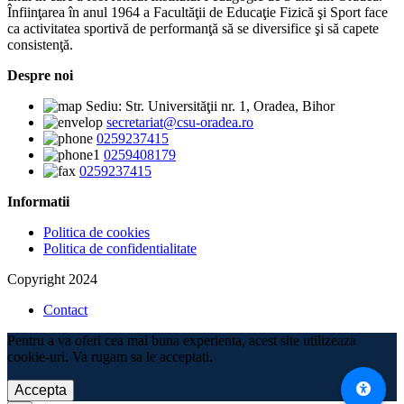
Înfiinţarea în anul 1964 a Facultăţii de Educaţie Fizică şi Sport face
ca activitatea sportivă de performanţă să se diversifice şi să capete
consistenţă.
Despre noi
Sediu: Str. Universităţii nr. 1, Oradea, Bihor
secretariat@csu-oradea.ro
0259237415
0259408179
0259237415
Informatii
Politica de cookies
Politica de confidentialitate
Copyright 2024
Contact
Pentru a va oferi cea mai buna experienta, acest site utilizeaza
cookie-uri. Va rugam sa le acceptati.
Accepta