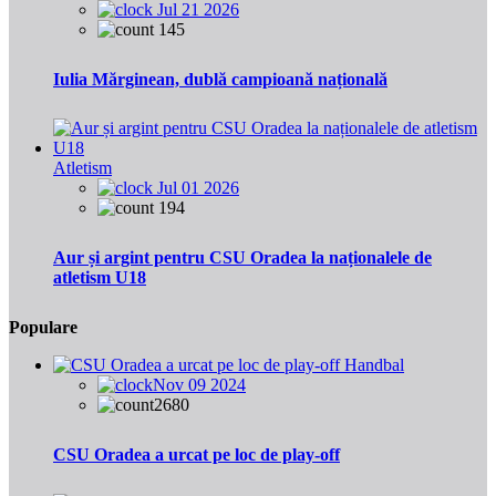
Jul 21 2026
145
Iulia Mărginean, dublă campioană națională
Atletism
Jul 01 2026
194
Aur și argint pentru CSU Oradea la naționalele de
atletism U18
Populare
Handbal
Nov 09 2024
2680
CSU Oradea a urcat pe loc de play-off