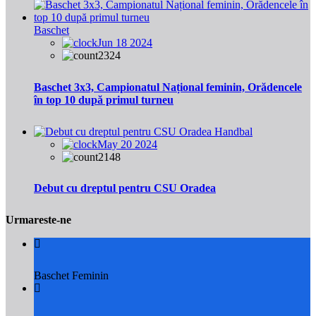
Baschet
Jun 18 2024
2324
Baschet 3x3, Campionatul Național feminin, Orădencele
în top 10 după primul turneu
Handbal
May 20 2024
2148
Debut cu dreptul pentru CSU Oradea
Urmareste-ne
Baschet Feminin