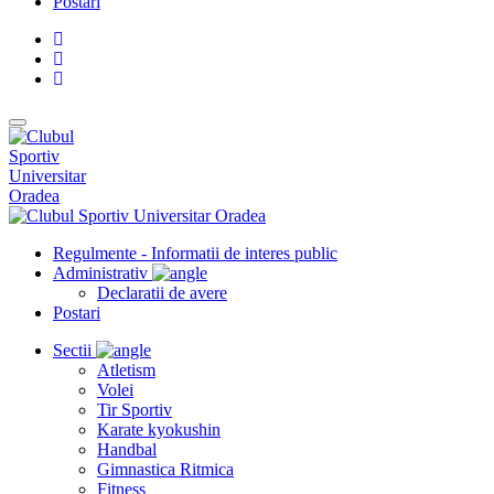
Postari
Regulmente - Informatii de interes public
Administrativ
Declaratii de avere
Postari
Sectii
Atletism
Volei
Tir Sportiv
Karate kyokushin
Handbal
Gimnastica Ritmica
Fitness