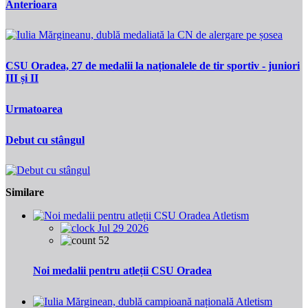
Anterioara
CSU Oradea, 27 de medalii la naționalele de tir sportiv - juniori
III și II
Urmatoarea
Debut cu stângul
Similare
Atletism
Jul 29 2026
52
Noi medalii pentru atleții CSU Oradea
Atletism