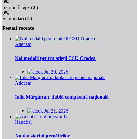
0%
Sărituri în apă
(0 )
0%
Scufundări
(0 )
Postari recente
Atletism
Noi medalii pentru atleții CSU Oradea
Jul 29, 2026
Atletism
Iulia Mărginean, dublă campioană națională
Jul 21, 2026
Handbal
Au dat startul pregătirilor