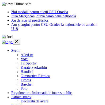
Ultima stire
Noi medalii pentru atleții CSU Oradea
Iulia Mărginean, dublă campioană națională
Au dat startul pregătirilor
Aur și argint pentru CSU Oradea la naționalele de atletism
U18
Sectii
Atletism
Volei
Tir Sportiv
Karate kyokushin
Handbal
Gimnastica Ritmica
Fitness
Baschet
Polo
Regulmente - Informatii de interes public
Administrativ
Declaratii de avere