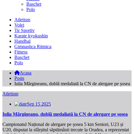
Baschet
Polo
Atletism
Volei
Tir Sportiv
Karate kyokushin
Handbal
Gimnastica Ritmica
Fitness
Baschet
Polo
Acasa
Posts
Iulia Mărgineanu, dublă medaliată la CN de alergare pe șosea
Atletism
Sep 15 2025
Iulia Mărgineanu, dublă medaliată la CN de alergare pe șosea
Campionatul Național de alergare pe șosea 5 km Seniori, U23 și
U20, disputat la sfârșitul săptămânii trecute la Oradea, a reprezentat