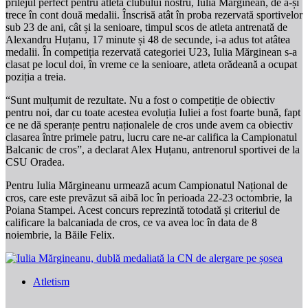
prilejul perfect pentru atleta clubului nostru, Iulia Mărginean, de a-și
trece în cont două medalii. Înscrisă atât în proba rezervată sportivelor
sub 23 de ani, cât și la senioare, timpul scos de atleta antrenată de
Alexandru Huțanu, 17 minute și 48 de secunde, i-a adus tot atâtea
medalii. În competiția rezervată categoriei U23, Iulia Mărginean s-a
clasat pe locul doi, în vreme ce la senioare, atleta orădeană a ocupat
poziția a treia.
“Sunt mulțumit de rezultate. Nu a fost o competiție de obiectiv
pentru noi, dar cu toate acestea evoluția Iuliei a fost foarte bună, fapt
ce ne dă speranțe pentru naționalele de cros unde avem ca obiectiv
clasarea între primele patru, lucru care ne-ar califica la Campionatul
Balcanic de cros”
, a declarat Alex Huțanu, antrenorul sportivei de la
CSU Oradea.
Pentru Iulia Mărgineanu urmează acum Campionatul Național de
cros, care este prevăzut să aibă loc în perioada 22-23 octombrie, la
Poiana Stampei. Acest concurs reprezintă totodată și criteriul de
calificare la balcaniada de cros, ce va avea loc în data de 8
noiembrie, la Băile Felix.
Atletism