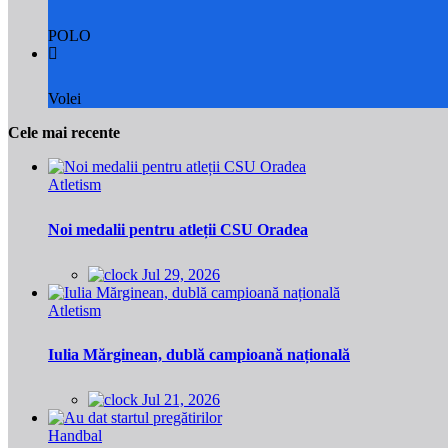
POLO
Volei
Cele mai recente
Atletism
Noi medalii pentru atleții CSU Oradea
Jul 29, 2026
Atletism
Iulia Mărginean, dublă campioană națională
Jul 21, 2026
Handbal