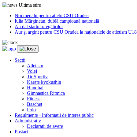
Ultima stire
Noi medalii pentru atleții CSU Oradea
Iulia Mărginean, dublă campioană națională
Au dat startul pregătirilor
Aur și argint pentru CSU Oradea la naționalele de atletism U18
Sectii
Atletism
Volei
Tir Sportiv
Karate kyokushin
Handbal
Gimnastica Ritmica
Fitness
Baschet
Polo
Regulmente - Informatii de interes public
Administrativ
Declaratii de avere
Postari