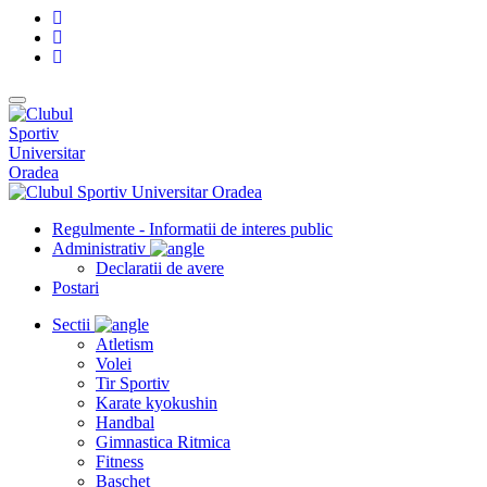
Regulmente - Informatii de interes public
Administrativ
Declaratii de avere
Postari
Sectii
Atletism
Volei
Tir Sportiv
Karate kyokushin
Handbal
Gimnastica Ritmica
Fitness
Baschet