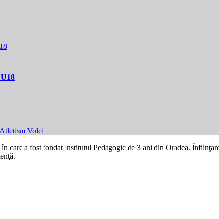
m U18
Atletism
Volei
 care a fost fondat Institutul Pedagogic de 3 ani din Oradea. Înfiinţarea
tenţă.