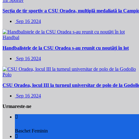
Tir Sportiv
Secția de tir sportiv a CSU Oradea, multiplă medaliată la Campio
Sep 16 2024
Handbal
Handbalistele de la CSU Oradea s-au reunit cu noutăți în lot
Sep 16 2024
Polo
CSU Oradea, locul III la turneul universitar de polo de la Godoll
Sep 16 2024
Urmareste-ne
Baschet Feminin