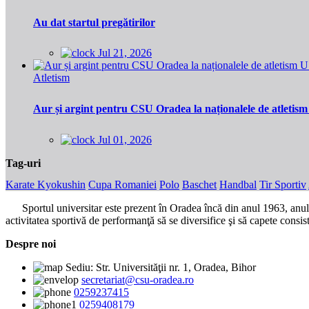
Au dat startul pregătirilor
Jul 21, 2026
Atletism
Aur și argint pentru CSU Oradea la naționalele de atletis
Jul 01, 2026
Tag-uri
Karate Kyokushin
Cupa Romaniei
Polo
Baschet
Handbal
Tir Sportiv
Sportul universitar este prezent în Oradea încă din anul 1963, anul în
activitatea sportivă de performanţă să se diversifice şi să capete consis
Despre noi
Sediu: Str. Universităţii nr. 1, Oradea, Bihor
secretariat@csu-oradea.ro
0259237415
0259408179